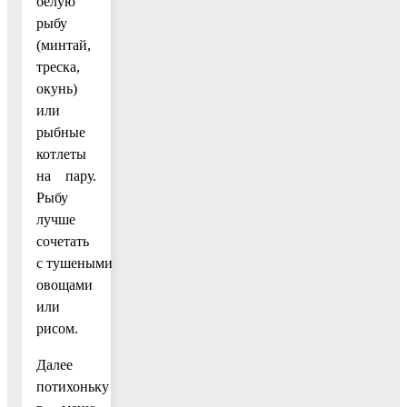
белую
рыбу
(минтай,
треска,
окунь)
или
рыбные
котлеты
на пару.
Рыбу
лучше
сочетать
с тушеными
овощами
или
рисом.
Далее
потихоньку