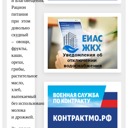
и Благовещения.
Рацион
питания
при этом
довольно
скудный
– овощи,
фрукты,
каши,
орехи,
грибы,
растительное
масло,
хлеб,
выпекаемый
без использования
молока
и дрожжей.