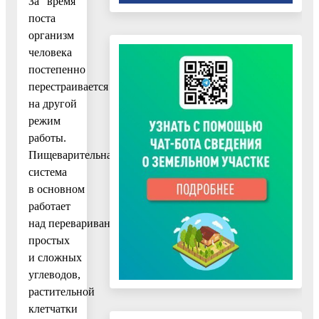
За время
поста
организм
человека
постепенно
перестраивается
на другой
режим
работы.
Пищеварительная
система
в основном
работает
над перевариванием
простых
и сложных
углеводов,
растительной
клетчатки