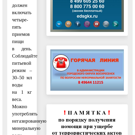
должен
включать
четыре-
пять
приемов
пищи
в день.
Соблюдайте
питьевой
режим –
30–50 мл
воды
на 1 кг
веса.
Можно
употреблять
негазированную
минеральную