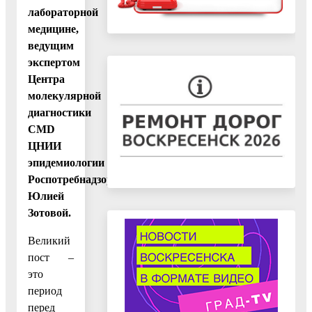
лабораторной
медицине,
ведущим
экспертом
Центра
молекулярной
диагностики
CMD
ЦНИИ
эпидемиологии
Роспотребнадзора
Юлией
Зотовой.
Великий
пост –
это
период
перед