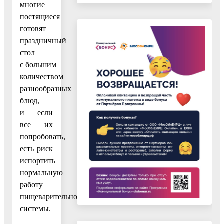
многие
постящиеся
готовят
праздничный
стол
с большим
количеством
разнообразных
блюд,
и если
все их
попробовать,
есть риск
испортить
нормальную
работу
пищеварительной
системы.