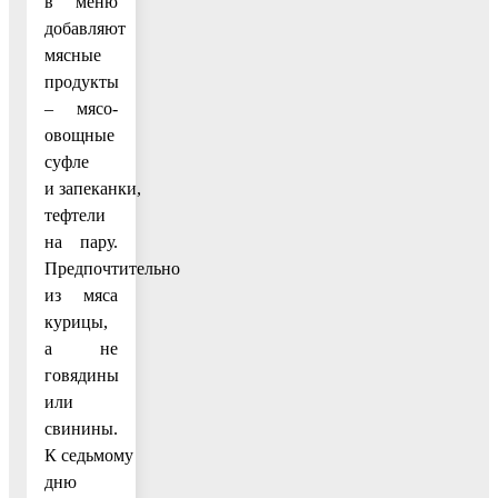
в меню
добавляют
мясные
продукты
– мясо-
овощные
суфле
и запеканки,
тефтели
на пару.
Предпочтительно
из мяса
курицы,
а не
говядины
или
свинины.
К седьмому
дню