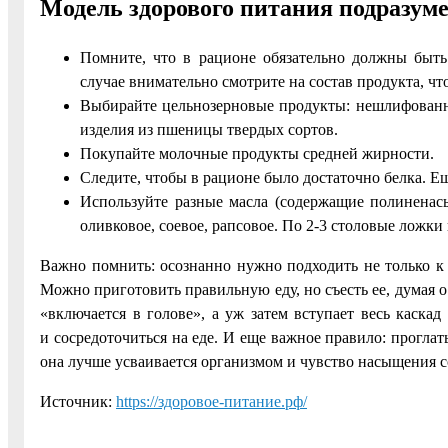
Модель здорового питания подразум
Помните, что в рационе обязательно должны быт
случае внимательно смотрите на состав продукта, чт
Выбирайте цельнозерновые продукты: нешлифованны
изделия из пшеницы твердых сортов.
Покупайте молочные продукты средней жирности.
Следите, чтобы в рационе было достаточно белка. Еш
Используйте разные масла (содержащие полинена
оливковое, соевое, рапсовое. По 2-3 столовые ложки
Важно помнить: осознанно нужно подходить не только к
Можно приготовить правильную еду, но съесть ее, думая 
«включается в голове», а уж затем вступает весь каска
и сосредоточиться на еде. И еще важное правило: прогла
она лучше усваивается организмом и чувство насыщения с
Источник:
https://здоровое-питание.рф/