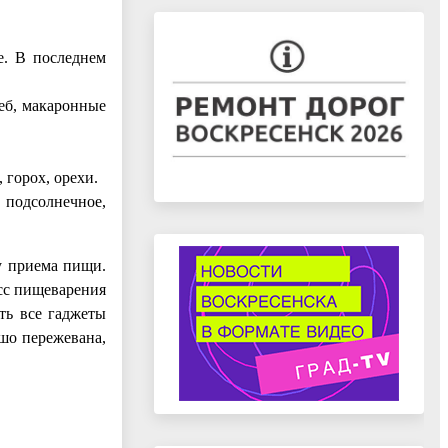
е. В последнем
еб, макаронные
 горох, орехи.
 подсолнечное,
у приема пищи.
есс пищеварения
ть все гаджеты
ошо пережевана,