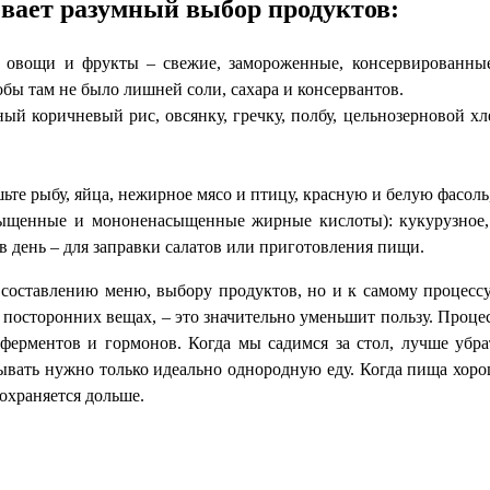
евает разумный выбор продуктов:
ь овощи и фрукты – свежие, замороженные, консервированны
обы там не было лишней соли, сахара и консервантов.
й коричневый рис, овсянку, гречку, полбу, цельнозерновой хл
ьте рыбу, яйца, нежирное мясо и птицу, красную и белую фасоль,
сыщенные и мононенасыщенные жирные кислоты): кукурузное,
 в день – для заправки салатов или приготовления пищи.
 составлению меню, выбору продуктов, но и к самому процесс
о посторонних вещах, – это значительно уменьшит пользу. Проц
д ферментов и гормонов. Когда мы садимся за стол, лучше убра
тывать нужно только идеально однородную еду. Когда пища хор
охраняется дольше.