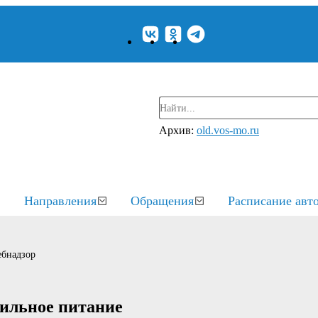
Архив:
old.vos-mo.ru
Направления
Обращения
Расписание авт
ебнадзор
вильное питание