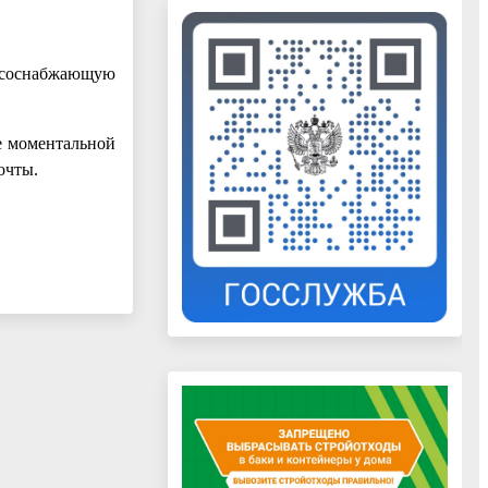
урсоснабжающую
е моментальной
очты.