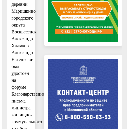
деревни
Маришкино
городского
округа
Воскресенск
Александр
Хламков.
Александр
Евгеньевич
был
удостоен
на
форуме
Благодарственного
письма
министра
жилищно-
коммунального
хозяйства