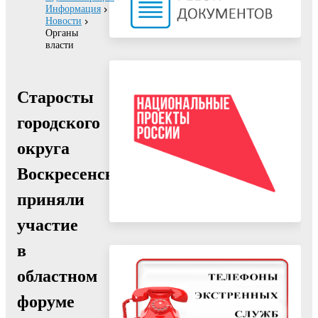
Информация
Новости
Органы
власти
Старосты
городского
округа
Воскресенск
приняли
участие
в
областном
форуме