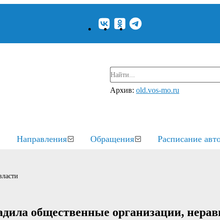
Архив:
old.vos-mo.ru
Направления
Обращения
Расписание авт
власти
радила общественные организации, нера