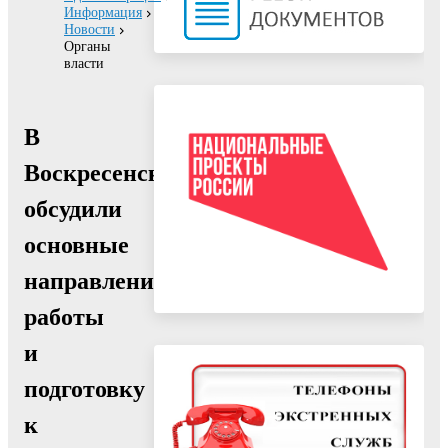
Информация
Новости
Органы
власти
В
Воскресенске
обсудили
основные
направления
работы
и
подготовку
к