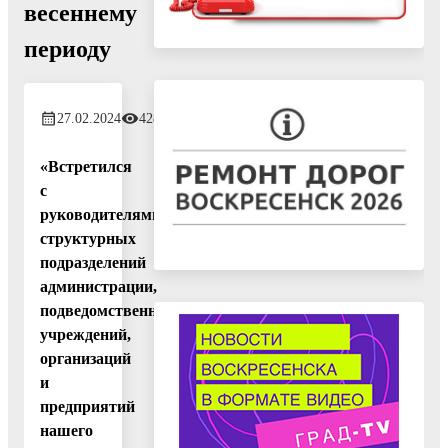
весеннему
периоду
27.02.2024
428
«Встретился
с
руководителями
структурных
подразделений
администрации,
подведомственных
учреждений,
организаций
и
предприятий
нашего