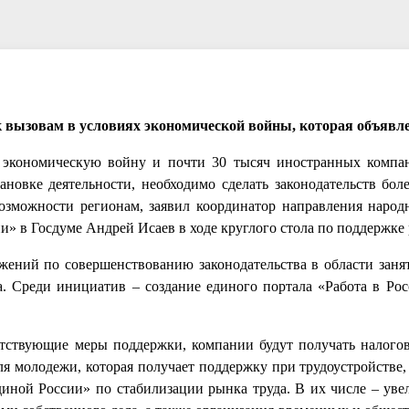
к вызовам в условиях экономической войны, которая объявл
и экономическую войну и почти 30 тысяч иностранных компа
новке деятельности, необходимо сделать законодательств бол
возможности регионам, заявил координатор направления наро
и» в Госдуме Андрей Исаев в ходе круглого стола по поддержке 
жений по совершенствованию законодательства в области заня
. Среди инициатив – создание единого портала «Работа в Росс
ветствующие меры поддержки, компании будут получать налого
ля молодежи, которая получает поддержку при трудоустройстве,
иной России» по стабилизации рынка труда. В их числе – уве