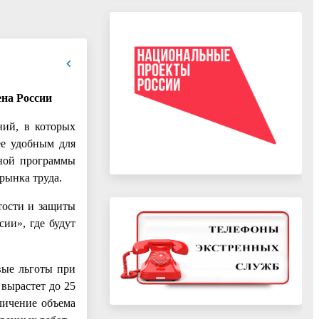
ена России
ний, в которых
ее удобным для
дной программы
рынка труда.
тости и защиты
ии», где будут
вые льготы при
 вырастет до 25
личение объема