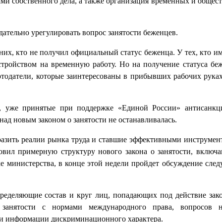
ми собственного дела, а также организация временных и общес
дательно урегулировать вопрос занятости беженцев.
их, кто не получил официальный статус беженца. У тех, кто и
стройством на временную работу. Но на получение статуса беж
ботодатели, которые заинтересованы в прибывших рабочих рука
а, уже принятые при поддержке «Единой России» антисанкц
над новым законом о занятости не останавливалась.
тразить реалии рынка труда и ставшие эффективными инструмен
овил примерную структуру нового закона о занятости, включа
е министерства, в конце этой недели пройдет обсуждение сле
определяющие состав и круг лиц, попадающих под действие зако
о занятости с нормами международного права, вопросов н
 и информации дискриминационного характера.