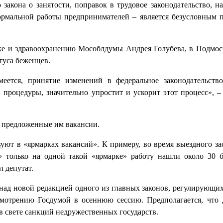
 закона о занятости, поправок в трудовое законодательство, н
ормальной работы предпринимателей – является безусловным п
ке и здравоохранению Мособлдумы Андрея Голубева, в Подмос
туса беженцев.
еется, принятие изменений в федеральное законодательст
 процедуры, значительно упростит и ускорит этот процесс», –
а предложенные им вакансии.
уют в «ярмарках вакансий». К примеру, во время выездного за
 только на одной такой «ярмарке» работу нашли около 30 
л депутат.
ад новой редакцией одного из главных законов, регулирующих
смотрению Госдумой в осеннюю сессию. Предполагается, что 
в свете санкций недружественных государств.