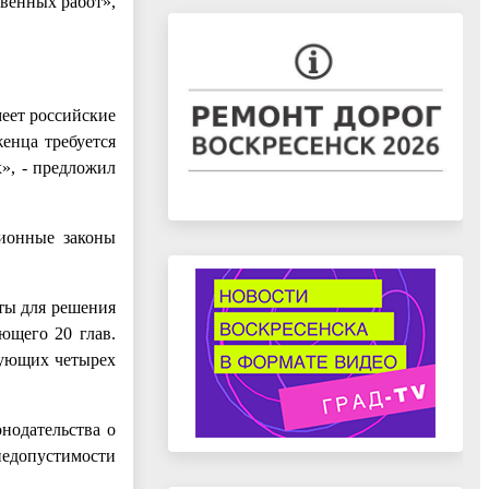
твенных работ»,
меет российские
енца требуется
х», - предложил
ионные законы
ты для решения
ющего 20 глав.
дующих четырех
нодательства о
едопустимости