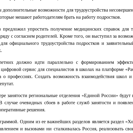
 дополнительные возможности для трудоустройства несовершен
оторые мешают работодателям брать на работу подростков.
 предложил упростить получение медицинских справок для т
аряду с согласием родителей. Кроме того, он выступил за возмо
 для официального трудоустройства подростков и заявительн
.
олетних должно идти параллельно с формированием эффект
цифровой сервис для специалистов в школах на платформе «Раб
а о профессиях. Создать возможность взаимодействия школ и 
епутат.
ре занятости региональные отделения «Единой России» будут 
В случае очевидных сбоев в работе служб занятости и появле
оперативные решения.
раммой. Одним из ее важнейших разделов является раздел «Хо
лением и вызовами ни сталкивалась Россия, реализовать свои