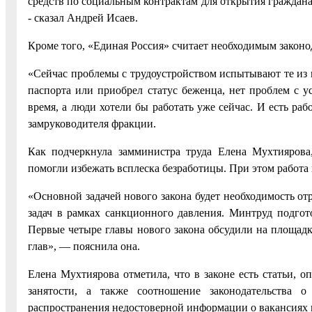
средств по социальным контрактам для открытия граждана
- сказал Андрей Исаев.
Кроме того, «Единая Россия» считает необходимым законо
«Сейчас проблемы с трудоустройством испытывают те из н
паспорта или приобрел статус беженца, нет проблем с у
время, а люди хотели бы работать уже сейчас. И есть ра
замруководителя фракции.
Как подчеркнула замминистра труда Елена Мухтияров
помогли избежать всплеска безработицы. При этом работа 
«Основной задачей нового закона будет необходимость о
задач в рамках санкционного давления. Минтруд подгот
Первые четыре главы нового закона обсудили нa площадк
глав», — пояснила она.
Елена Мухтиярова отметила, что в законе есть статьи, 
занятости, а также соотношение законодательства 
распространения недостоверной информации о вакансиях