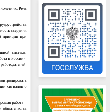
нолетних. Речь
рудоустройства
жность введения
ый принцип при
ивной системы
ота в России»,
работодателей,
контролировать
нии сигналов о
рошая работа –
 обязательства