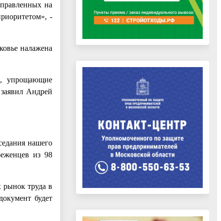
аправленных на
риоритетом», -
ковье налажена
во, упрощающие
 заявил Андрей
седания нашего
беженцев из 98
 рынок труда в
документ будет