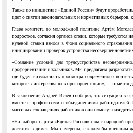
Также по инициативе «Единой России» будут проработаны
идет о снятии законодательных и нормативных барьеров, к
Глава комитета по молодёжной политике Артём Метелев
подростков, согласия органов опеки, которые требуются н
нулевой ставки взноса в Фонд социального страхования
инициировании проверок устройства несовершеннолетних
«Создание условий для трудоустройства несовершенн
профориентации школьников. Мы предлагаем разработать 
где будет возможность просмотра современного контент
которые заинтересованы в профориентации», — отметил д
В заключение Андрей Исаев сообщил, что ситуацию в сфе
вместе с профсоюзами и объединениями работодателей. 
массовых сокращениях работников они помогут находить 
«На выборы партия «Единая Россия» шла с народной прог
достаток в доме». Мы намерены, с каким бы внешним дав