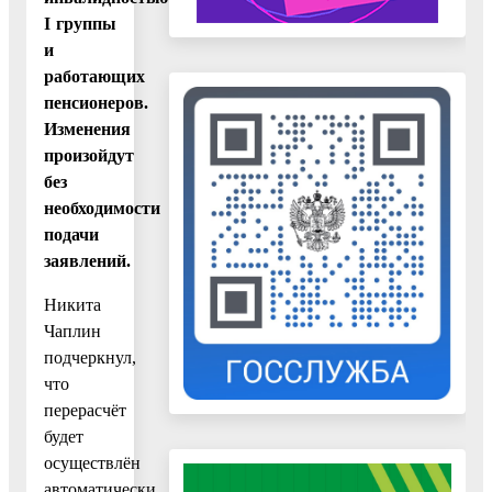
I группы
и
работающих
пенсионеров.
Изменения
произойдут
без
необходимости
подачи
заявлений.
Никита
Чаплин
подчеркнул,
что
перерасчёт
будет
осуществлён
автоматически,