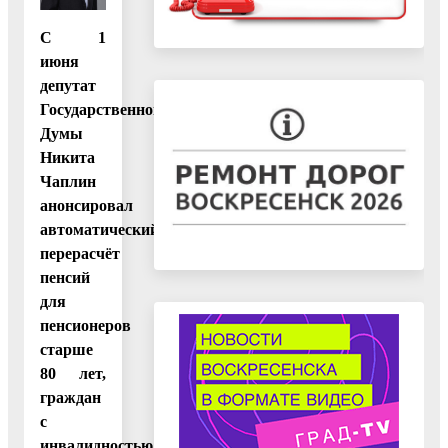
С 1
июня
депутат
Государственной
Думы
Никита
Чаплин
анонсировал
автоматический
перерасчёт
пенсий
для
пенсионеров
старше
80 лет,
граждан
с
инвалидностью