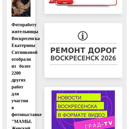
Фотоработу
жительницы
Воскресенска
Екатерины
Ситниковой
отобрали
из более
2200
других
работ
для
участия
в
фотовыставке
"МАМЫ.
Женский