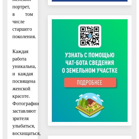
портрет,
в том
числе
старшего
поколения.
Каждая
работа
уникальна,
и каждая
посвящена
женской
красоте.
Фотографии
заставляют
зрителя
улыбаться,
восхищаться,