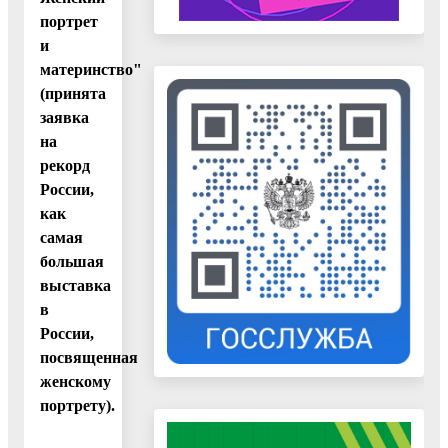
портрет
и
материнство"
(принята
заявка
на
рекорд
России,
как
самая
большая
выставка
в
России,
посвященная
женскому
портрету).