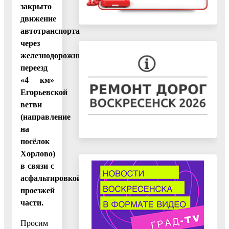
закрыто
движение
автотранспорта
через
железнодорожный
переезд
«4 км»
Егорьевской
ветви
(направление
на
посёлок
Хорлово)
в связи с
асфальтировкой
проезжей
части.
Просим