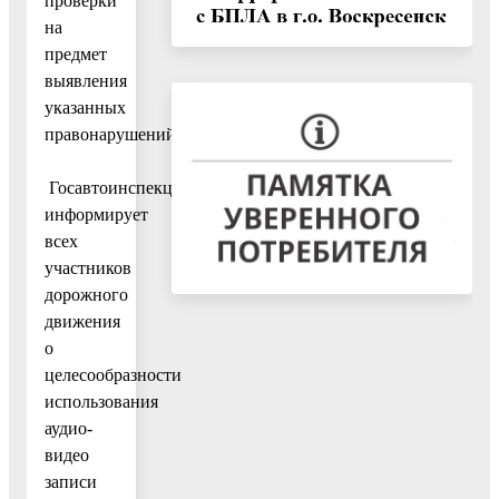
проверки
на
предмет
выявления
указанных
правонарушений.
Госавтоинспекция
информирует
всех
участников
дорожного
движения
о
целесообразности
использования
аудио-
видео
записи