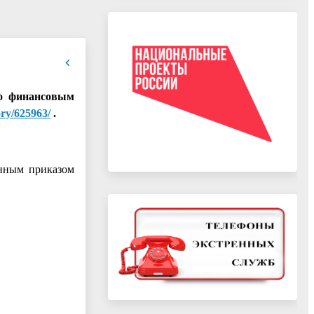
го финансовым
ory/625963/
.
енным приказом