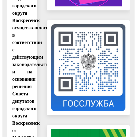
городского
округа
Воскресенск
осуществлялось
в
соответствии
с
действующим
законодательством
и на
основании
решения
Совета
депутатов
городского
округа
Воскресенск
от