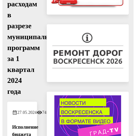
расходам
в
разрезе
муниципальных
программ
за 1
квартал
2024
года
27.05.2024
747
Исполнение
бюджета