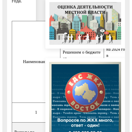
года.
Уточненные
Годовые плановые
плановые
назначения на 2024
назначения
год в соответствии с
на 2024 год
Решением о бюджете
в
от
Наименование
соответствии
11.12.2023
с отчетом об
№ 873/116 (с
исполнении
изменениями от
бюджета на
29.01.2024 №
01.04.2024,
900/121), тыс.руб.
тыс.руб.
1
2
3