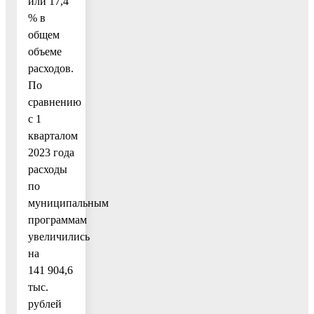
или 17,4
% в
общем
объеме
расходов.
По
сравнению
с 1
кварталом
2023 года
расходы
по
муниципальным
программам
увеличились
на
141 904,6
тыс.
рублей