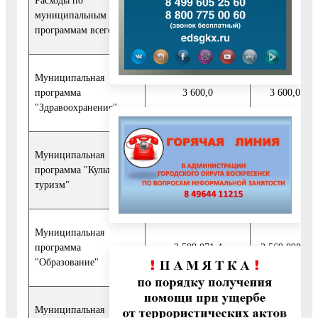
Расходы по
муниципальным
9 174 325,7
9 507 516,0
программам всего*:
Муниципальная
программа
3 600,0
3 600,0
"Здравоохранение"
Муниципальная
программа "Культура и
815 198,4
924 171,2
туризм"
Муниципальная
программа
3 598 071,4
3 569 898,0
"Образование"
Муниципальная