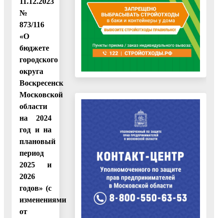
11.12.2023
№
873/116
«О
бюджете
городского
округа
Воскресенск
Московской
области
на 2024
год и на
плановый
период
2025 и
2026
годов» (с
изменениями
от