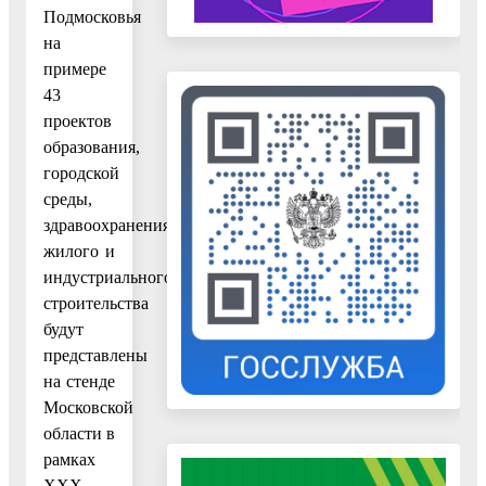
Подмосковья
на
примере
43
проектов
образования,
городской
среды,
здравоохранения,
жилого и
индустриального
строительства
будут
представлены
на стенде
Московской
области в
рамках
XXX