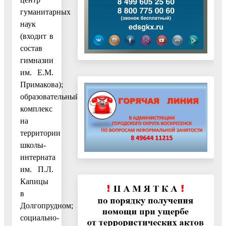
гуманитарных
наук
(входит в
состав
гимназии
им. Е.М.
Примакова);
образовательный
комплекс
на
территории
школы-
интерната
им. П.Л.
Капицы
в
Долгопрудном;
социально-