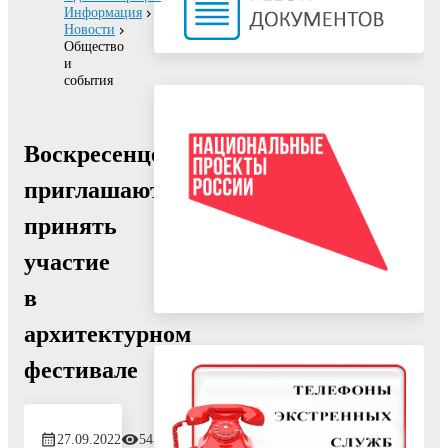
Информация
Новости
Общество
и
события
Воскресенцев
приглашают
принять
участие
в
архитектурном
фестивале
27.09.2022
545