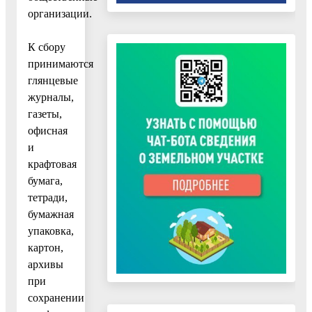
организации.
К сбору
принимаются
глянцевые
журналы,
газеты,
офисная
и
крафтовая
бумага,
тетради,
бумажная
упаковка,
картон,
архивы
при
сохранении