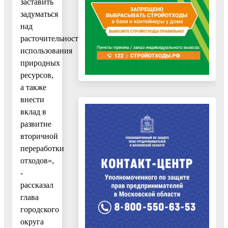
заставить
задуматься
над
расточительностью
использования
природных
ресурсов,
а также
внести
вклад в
развитие
вторичной
переработки
отходов»,
-
рассказал
глава
городского
округа