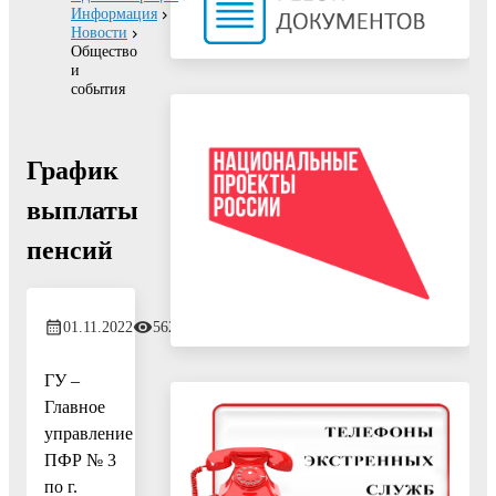
Информация
Новости
Общество
и
события
График
выплаты
пенсий
01.11.2022
562
ГУ –
Главное
управление
ПФР № 3
по г.