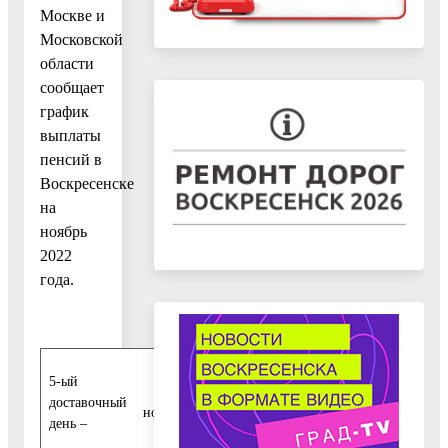
Москве и
Московской
области
сообщает
график
выплаты
пенсий в
Воскресенске
на
ноябрь
2022
года.
5-ый
5
доставочный
ноября;
день –