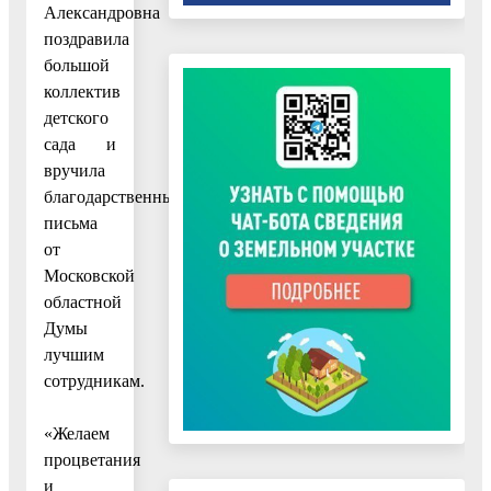
Александровна
поздравила
большой
коллектив
детского
сада и
вручила
благодарственные
письма
от
Московской
областной
Думы
лучшим
сотрудникам.
«Желаем
процветания
и