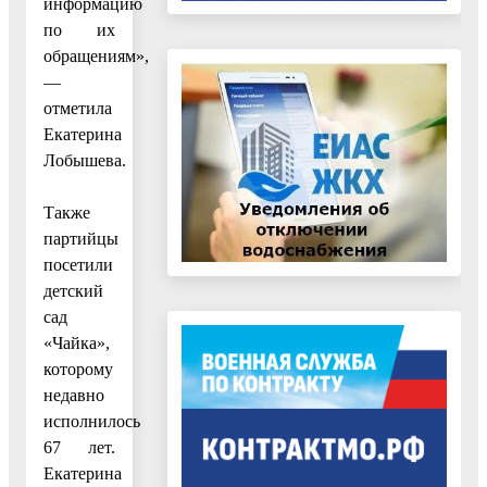
информацию
по их
обращениям»,
—
отметила
Екатерина
Лобышева.
Также
партийцы
посетили
детский
сад
«Чайка»,
которому
недавно
исполнилось
67 лет.
Екатерина