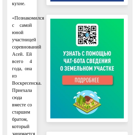
кухне.
«Познакомился
с самой
юной
участницей
соревнований
Асей. Ей
всего 4
года, она
из
Воскресенска.
Приехала
сюда
вместе со
старшим
братом,
который
занимается