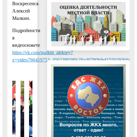
Воскресенск
Алексей
Малкин.
Подробности
в
видеосюжете
https://vk.com/malkin_aleksey?
z=video766419753_456239038%2Fe40780b9ef1550293b%2Fp