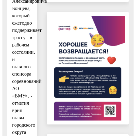
Александровича
Бонцева,
который
ежегодно
поддерживает
трассу в
рабочем
состоянии,
и
главного
спонсора
соревнований
АО
«ВМУ», -
отметил
врип
главы
городского
округа