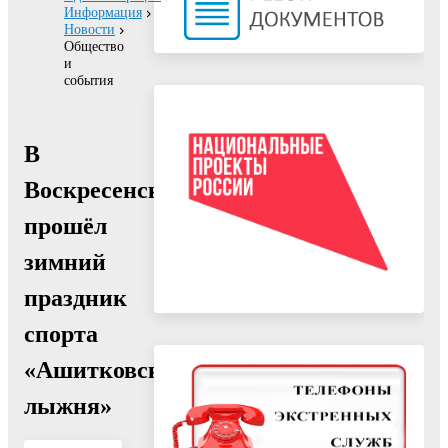
Информация
Новости
Общество
и
события
В
Воскресенске
прошёл
зимний
праздник
спорта
«Ашитковская
лыжня»