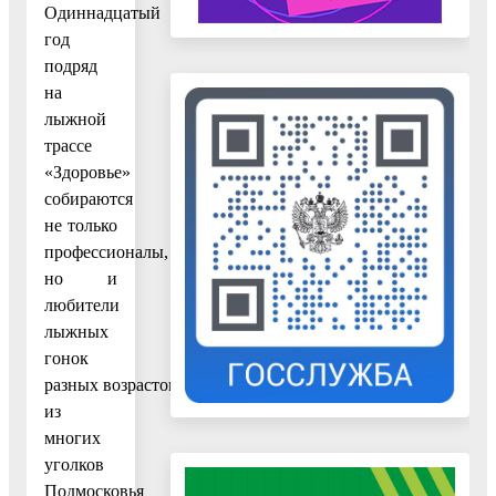
Одиннадцатый
год
подряд
на
лыжной
трассе
«Здоровье»
собираются
не только
профессионалы,
но и
любители
лыжных
гонок
разных возрастов
из
многих
уголков
Подмосковья