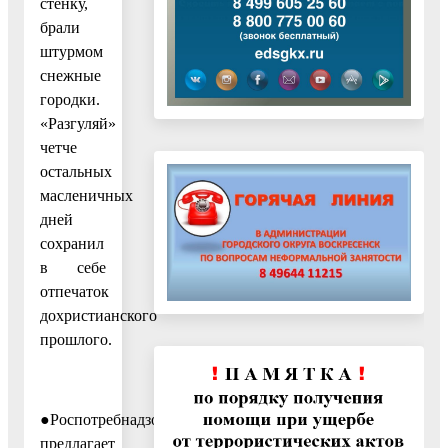
стенку,
брали
штурмом
снежные
городки.
«Разгуляй»
четче
остальных
масленичных
дней
сохранил
в себе
отпечаток
дохристианского
прошлого.
●Роспотребнадзор
предлагает