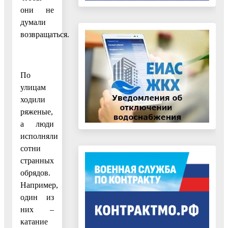
они не
думали
возвращаться.
По
улицам
ходили
ряженые,
а люди
исполняли
сотни
странных
обрядов.
Например,
один из
них –
катание