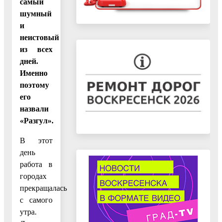
самый
шумный
и
неистовый
из всех
дней.
Именно
поэтому
его
назвали
«Разгул».
В этот
день
работа в
городах
прекращалась
с самого
утра.