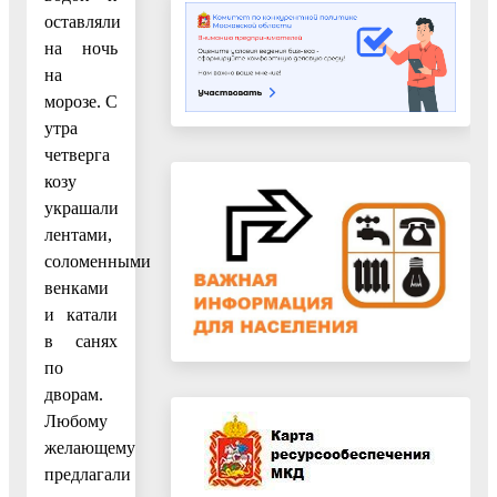
оставляли
на ночь
на
морозе. С
утра
четверга
козу
украшали
лентами,
соломенными
венками
и катали
в санях
по
дворам.
Любому
желающему
предлагали