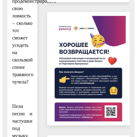
продемонстрировать
свою
ловкость
– сколько
тот
сможет
усидеть
на
скользкой
спине
травяного
чучела?
Пели
песни и
частушки
под
музыку,