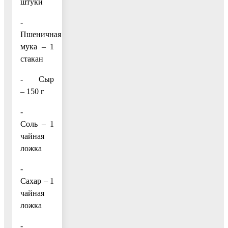
штуки
-
Пшеничная
мука – 1
стакан
- Сыр
– 150 г
-
Соль – 1
чайная
ложка
-
Сахар – 1
чайная
ложка
-