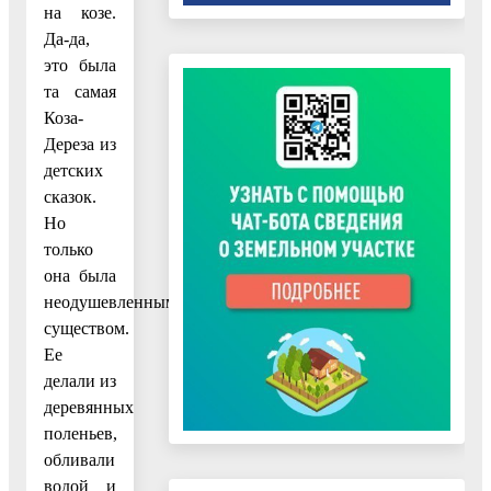
на козе.
Да-да,
это была
та самая
Коза-
Дереза из
детских
сказок.
Но
только
она была
неодушевленным
существом.
Ее
делали из
деревянных
поленьев,
обливали
водой и