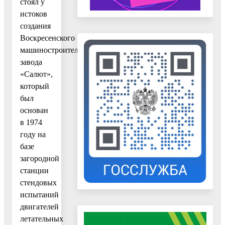
стоял у
истоков
создания
Воскресенского
машиностроительного
завода
«Салют»,
который
был
основан
в 1974
году на
базе
загородной
станции
стендовых
испытаний
двигателей
летательных