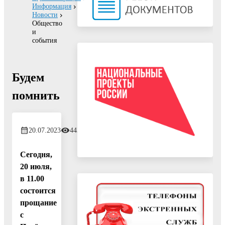
Информация
Новости
Общество
и
события
Будем
помнить
20.07.2023
443
Сегодня,
20 июля,
в 11.00
состоится
прощание
с