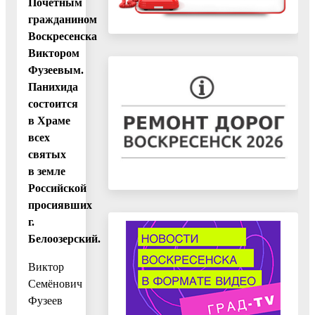
Почётным
гражданином
Воскресенска
Виктором
Фузеевым.
Панихида
состоится
в Храме
всех
святых
в земле
Российской
просиявших
г.
Белоозерский.
Виктор
Семёнович
Фузеев