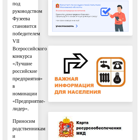
под
руководством
Фузеева
становится
победителем
VII
Всероссийского
конкурса
«Лучшие
российские
предприятия»
в
номинации
«Предприятие-
лидер».
Приносим
родственникам
и