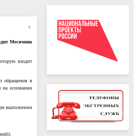
ходит Месячник
оторую входит
ез обращения в
я на основании
при выполнении
ний);