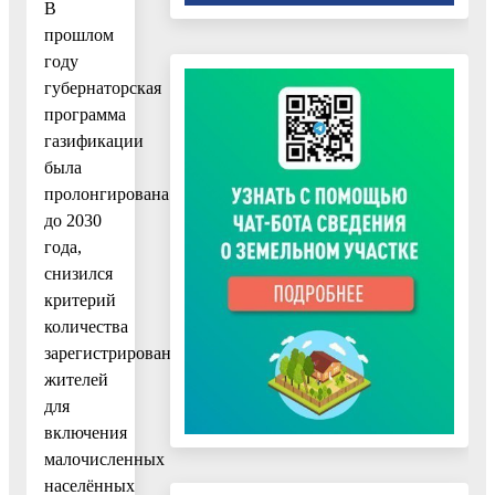
В
прошлом
году
губернаторская
программа
газификации
была
пролонгирована
до 2030
года,
снизился
критерий
количества
зарегистрированных
жителей
для
включения
малочисленных
населённых