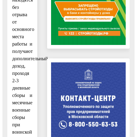
без
отрыва
от
основного
места
работы и
получают
дополнительный
доход,
проходя
2-3
дневные
сборы и
месячные
военные
сборы
при
воинской