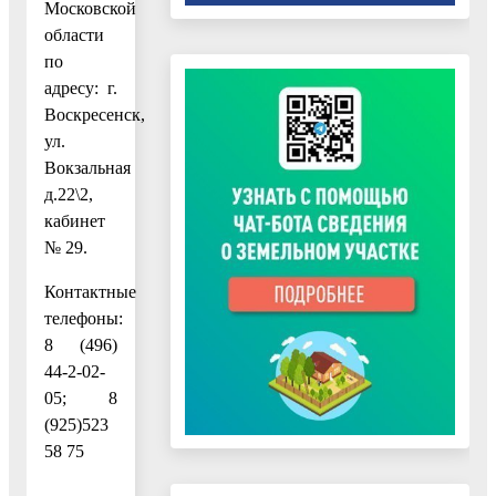
Московской
области
по
адресу: г.
Воскресенск,
ул.
Вокзальная
д.22\2,
кабинет
№ 29.
Контактные
телефоны:
8 (496)
44-2-02-
05; 8
(925)523
58 75