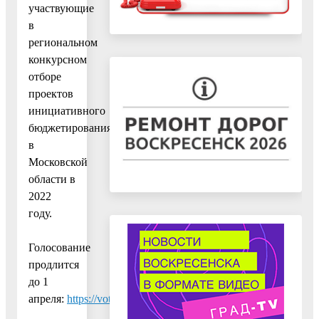
участвующие
в
региональном
конкурсном
отборе
проектов
инициативного
бюджетирования
в
Московской
области в
2022
году.
Голосование
продлится
до 1
апреля:
https://vote.dobrodel.ru/narodniy_budjet
.