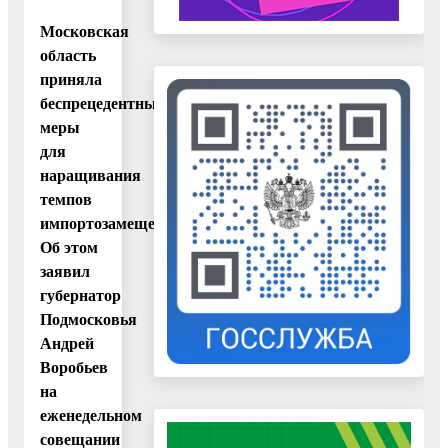
Московская
область
приняла
беспрецедентные
меры
для
наращивания
темпов
импортозамещения.
Об этом
заявил
губернатор
Подмосковья
Андрей
Воробьев
на
еженедельном
совещании