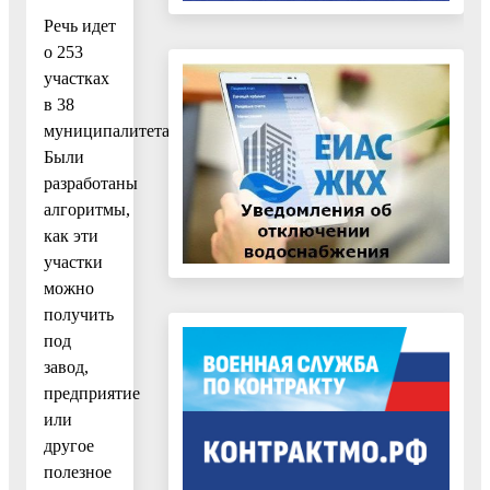
Речь идет
о 253
участках
в 38
муниципалитетах.
Были
разработаны
алгоритмы,
как эти
участки
можно
получить
под
завод,
предприятие
или
другое
полезное