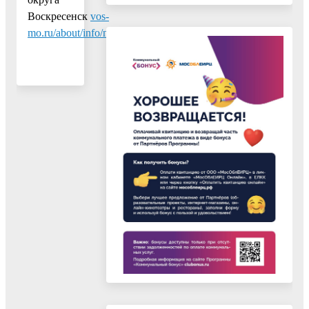
Воскресенск
vos-
mo.ru/about/info/news/390/67859/