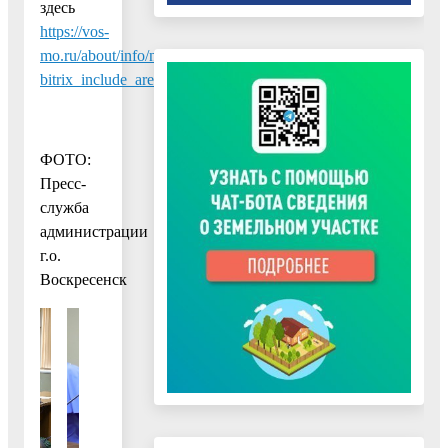
здесь
https://vos-
mo.ru/about/info/news/723/686235/index.php?
bitrix_include_areas=N
ФОТО:
Пресс-
служба
администрации
г.о.
Воскресенск