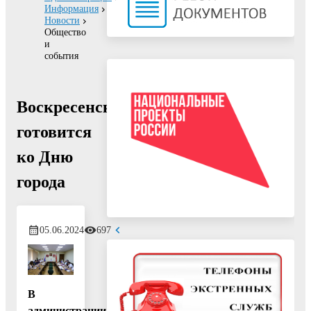
Информация
Новости
Общество
и
события
Воскресенск
готовится
ко Дню
города
05.06.2024
697
В
администрации