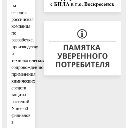
на
сегодня
российская
компания
по
разработке,
производству
и
технологическому
сопровождению
применения
химических
средств
защиты
растений.
У нее 60
филиалов
в