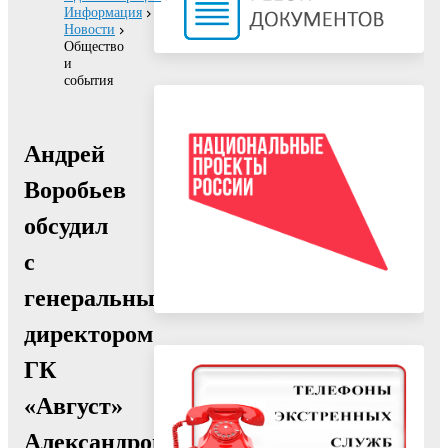
Информация
Новости
Общество
и
события
Андрей
Воробьев
обсудил
с
генеральным
директором
ГК
«Август»
Александром