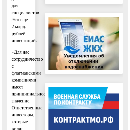
для
специалистов.
Это еще
2 млрд.
рублей
инвестиций.
«Для нас
сотрудничество
с
флагманскими
компаниями
имеет
принципиальное
значение.
Ответственные
инвесторы,
которые
видят