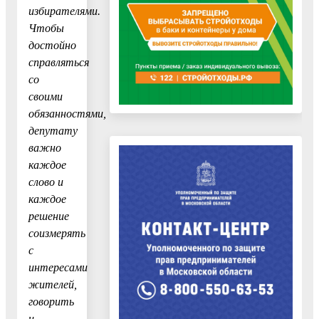
избирателями.
Чтобы
достойно
справляться
со
своими
обязанностями,
депутату
важно
каждое
слово и
каждое
решение
соизмерять
с
интересами
жителей,
говорить
и