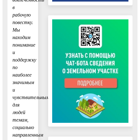
в
рабочую
повестку.
Мы
находим
понимание
и
поддержку
по
наиболее
значимым
и
чувствительным
для
людей
темам,
социально
направленным