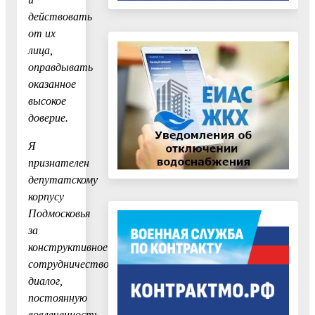
действовать
от их
лица,
оправдывать
оказанное
высокое
доверие.
Я
признателен
депутатскому
корпусу
Подмосковья
за
конструктивное
сотрудничество,
диалог,
постоянную
вовлеченность