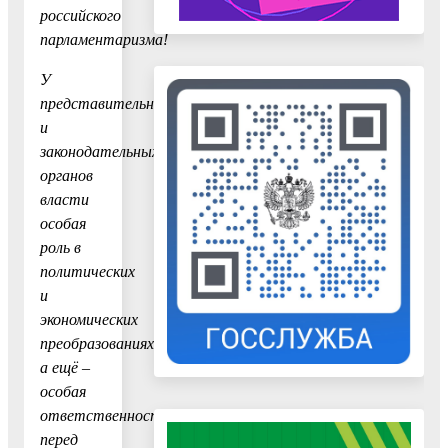
российского
парламентаризма!
У
представительных
и
законодательных
органов
власти
особая
роль в
политических
и
экономических
преобразованиях,
а ещё –
особая
ответственность
перед