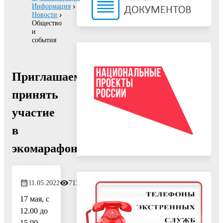
Информация
Новости
Общество
и
события
Приглашаем
принять
участие
в
экомарафоне
11.05.2022
713
17 мая, с
12.00 до
15.00,