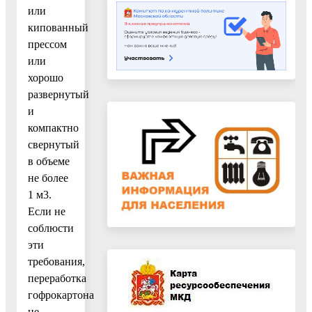
или
кипованный
прессом
или
хорошо
развернутый
и
компактно
свернутый
в объеме
не более
1 м3.
Если не
соблюсти
эти
требования,
переработка
гофрокартона
не