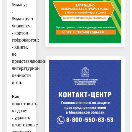
бумагу;
-
бумажную
упаковку;
- картон,
гофрокартон;
- книги,
не
представляющие
литературной
ценности
и т.п.
Как
подготовить
к сдаче:
- удалить
пластиковые
элементы,