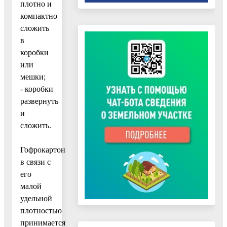
плотно и
компактно
сложить
в
коробки
или
мешки;
- коробки
развернуть
и
сложить.
Гофрокартон
в связи с
его
малой
удельной
плотностью
принимается