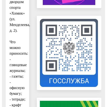
дворцом
спорта
«Химик»
(ул.
Менделеева,
д. 2).
Что
можно
приносить:
-
глянцевые
журналы;
- газеты;
-
офисную
бумагу;
- тетради;
- крафт