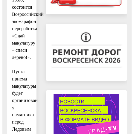
состоится
Всероссийский
экомарафон
переработка
«Сдай
макулатуру
– спаси
дерево!».
Пункт
приема
макулатуры
будет
организован
у
памятника
перед
Ледовым