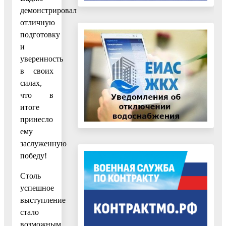
демонстрировал
отличную
подготовку
и
уверенность
в своих
силах,
что в
итоге
принесло
ему
заслуженную
победу!
Столь
успешное
выступление
стало
возможным