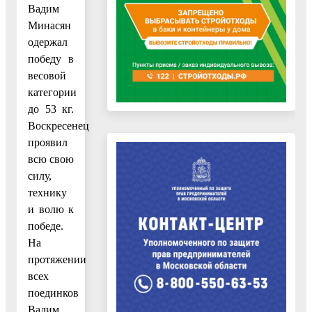
Вадим
Минасян
одержал
победу в
весовой
категории
до 53 кг.
Воскресенец
проявил
всю свою
силу,
технику
и волю к
победе.
На
протяжении
всех
поединков
Вадим