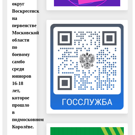
округ
Воскресенск
на
первенстве
Московской
области
по
боевому
самбо
среди
юниоров
16-18
лет,
которое
прошло
в
подмосковном
Королёве.