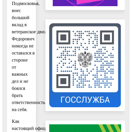
Подмосковья,
внес
большой
вклад в
ветеранское движение. Юрий
Федорович
никогда не
оставался в
стороне
от
важных
дел и не
боялся
брать
ответственность
на себя.
Как
настоящий офицер он в