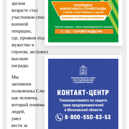
зрелом
возрасте стал
участником специальной
военной
операции,
где, проявив подлинное
мужество и
героизм, заслужил
высокие
награды.
Мы
запомним
полковника Слепцова
как человека,
который понимал
людей,
умел
вести за