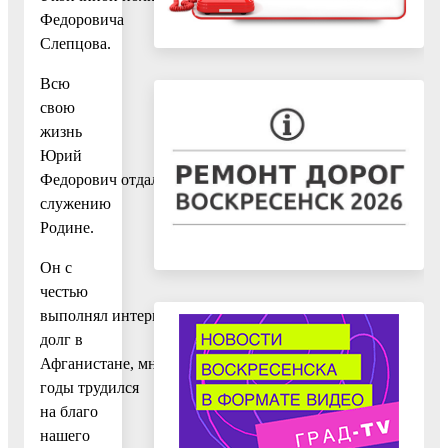
Федоровича
Слепцова.
Всю
свою
жизнь
Юрий
Федорович отдал
служению
Родине.
Он с
честью
выполнял интернациональный
долг в
Афганистане, многие
годы трудился
на благо
нашего