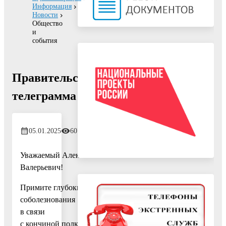
Информация
Новости
Общество
и
события
Правительственная
телеграмма
05.01.2025
607
Уважаемый Алексей
Валерьевич!
Примите глубокие
соболезнования
в связи
с кончиной полковника Юрия