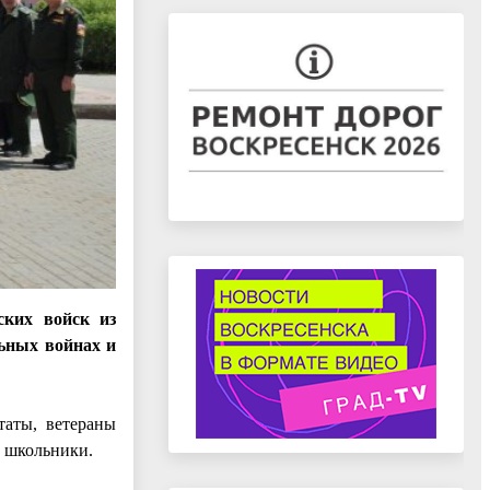
ских войск из
ьных войнах и
таты, ветераны
и школьники.