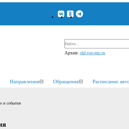
Архив:
old.vos-mo.ru
Направления
Обращения
Расписание авт
о и события
ия