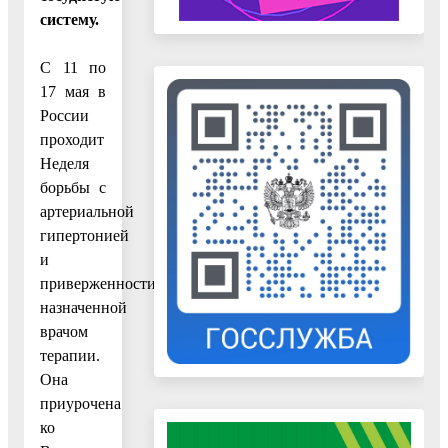
систему.
С 11 по
17 мая в
России
проходит
Неделя
борьбы с
артериальной
гипертонией
и
приверженности
назначенной
врачом
терапии.
Она
приурочена
ко