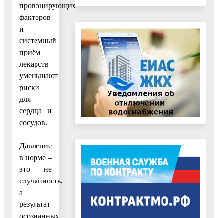
провоцирующих
факторов
и
системный
приём
лекарств
уменьшают
риски
для
сердца и
сосудов.
Давление
в норме –
это не
случайность,
а
результат
осознанных