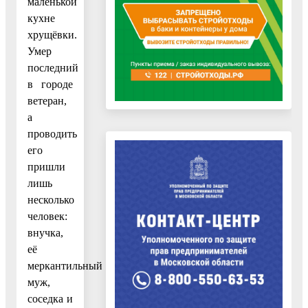
маленькой
кухне
хрущёвки.
Умер
последний
в городе
ветеран,
а
проводить
его
пришли
лишь
несколько
человек:
внучка,
её
меркантильный
муж,
соседка и