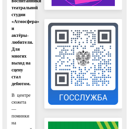
воспитанники
театральной
студии
«Атмосфера»
и
актёры-
любители.
Для
многих
выход на
сцену
стал
дебютом.
В центре
сюжета
—
поминки
на