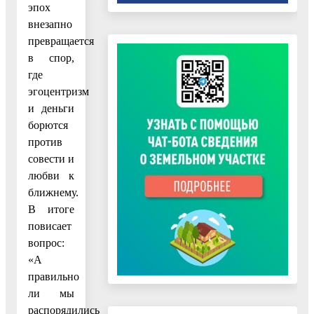
эпох
внезапно
превращается
в спор,
где
эгоцентризм
и деньги
борются
против
совести и
любви к
ближнему.
В итоге
повисает
вопрос:
«А
правильно
ли мы
распорядились