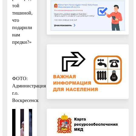
той
тишиной,
что
подарили
нам
предки?»
ФОТО:
Администрация
г.о.
Воскресенск