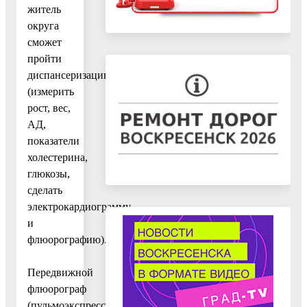
житель
округа
сможет
пройти
диспансеризацию
(измерить
рост, вес,
АД,
показатели
холестерина,
глюкозы,
сделать
электрокардиограмму
и
флюорографию).
Передвижной
флюорограф
(пульмоэкспресс)