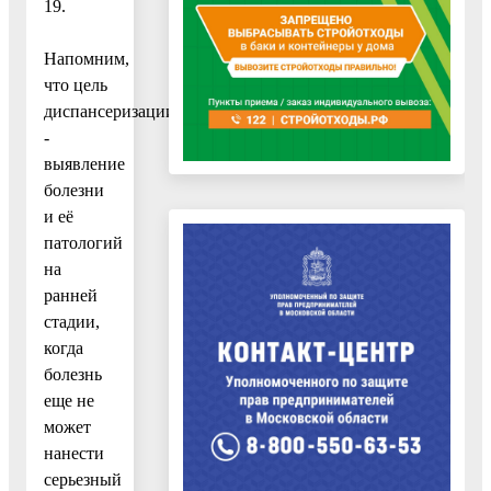
19.
Напомним,
что цель
диспансеризации
-
выявление
болезни
и её
патологий
на
ранней
стадии,
когда
болезнь
еще не
может
нанести
серьезный