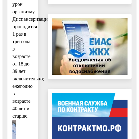
урон
организму.
Диспансеризация
проводится
1 раз в
три года
в
возрасте
от 18 до
39 лет
включительно;
ежегодно
в
возрасте
40 лет и
старше.