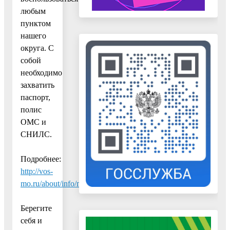
любым
пунктом
нашего
округа. С
собой
необходимо
захватить
паспорт,
полис
ОМС и
СНИЛС.
Подробнее:
http://vos-
mo.ru/about/info/news/723/195369/index.php..
Берегите
себя и