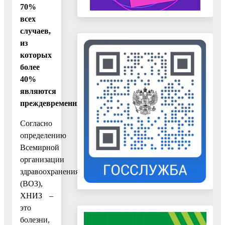
70%
всех
случаев,
из
которых
более
40%
являются
преждевременными.
Согласно
определению
Всемирной
организации
здравоохранения
(ВОЗ),
ХНИЗ –
это
болезни,