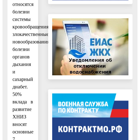
относятся
болезни
системы
кровообращения,
злокачественные
новообразования,
болезни
органов
дыхания
и
сахарный
диабет.
50%
вклада в
развитие
ХНИЗ
вносят
основные
7