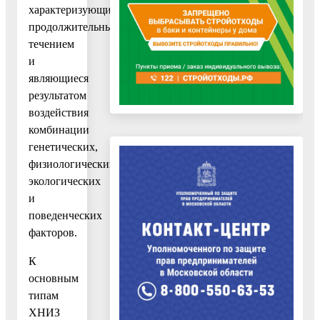
характеризующиеся
продолжительным
течением
и
являющиеся
результатом
воздействия
комбинации
генетических,
физиологических,
экологических
и
поведенческих
факторов.
К
основным
типам
ХНИЗ