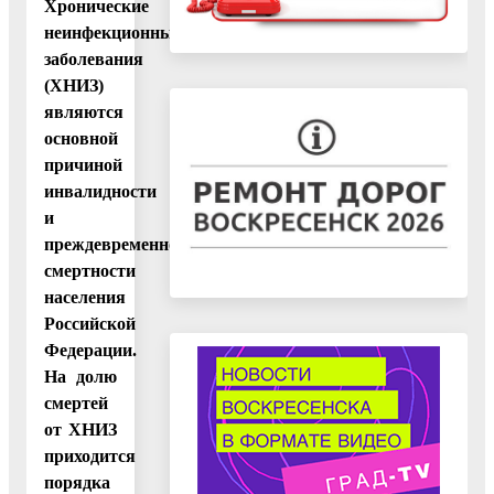
Хронические
неинфекционные
заболевания
(ХНИЗ)
являются
основной
причиной
инвалидности
и
преждевременной
смертности
населения
Российской
Федерации.
На долю
смертей
от ХНИЗ
приходится
порядка