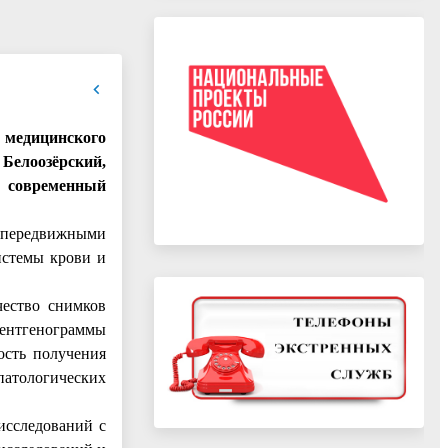
 медицинского
 Белоозёрский,
- современный
 передвижными
истемы крови и
чество снимков
Рентгенограммы
ость получения
патологических
исследований с