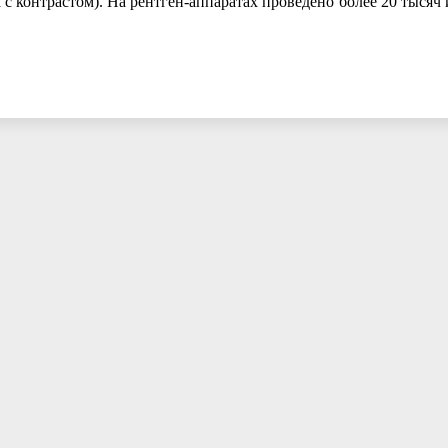
 контрастом). На рентген-аппаратах проведено более 20 тысяч