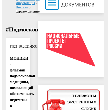
Информация
Новости
Здравохранение
#ПодмосковьеТерриторияПеремен
21.10.2021
352
МОНИКИ
-
флагман
подмосковной
медицины,
помогающий
обеспечивать
перемены
в