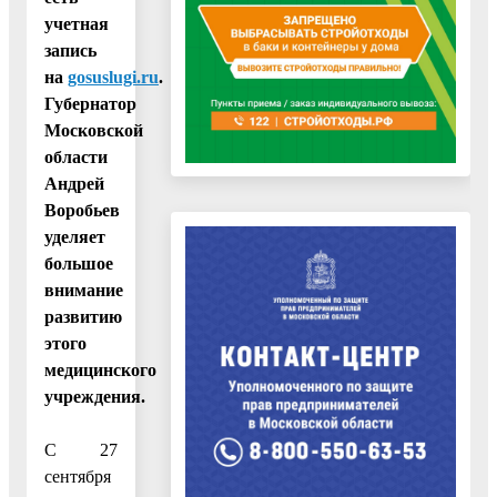
учетная
запись
на
gosuslugi.ru
.
Губернатор
Московской
области
Андрей
Воробьев
уделяет
большое
внимание
развитию
этого
медицинского
учреждения.
С 27
сентября