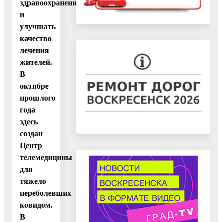
здравоохранении
и
улучшать
качество
лечения
жителей.
В
октябре
прошлого
года
здесь
создан
Центр
телемедицины
для
тяжело
переболевших
ковидом.
В