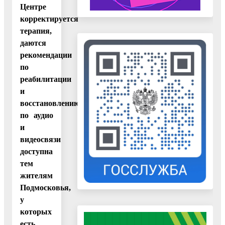
Центре
корректируется
терапия,
даются
рекомендации
по
реабилитации
и
восстановлению. Консультация
по аудио
и
видеосвязи
доступна
тем
жителям
Подмосковья,
у
которых
есть