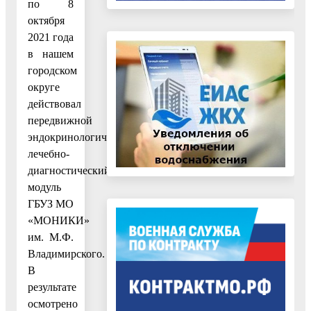
по 8
октября
2021 года
в нашем
городском
округе
действовал
передвижной
эндокринологический
лечебно-
диагностический
модуль
ГБУЗ МО
«МОНИКИ»
им. М.Ф.
Владимирского.
В
результате
осмотрено