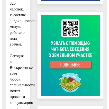
320
человек.
В составе
эндокринологического
модуля
работало
пять
врачей.
Сегодня
в
Воскресенске
врач
любой
специальности
может
провести
консультацию
с