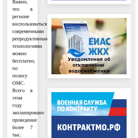
Важно,
что в
регионе
воспользоваться
современными
репродуктивными
технологиями
можно
бесплатно,
по
полису
ОМС.
Всего в
этом
году
запланировано
проведение
более 7
тыс.