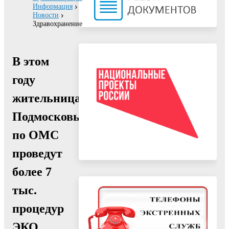
Информация
Новости
Здравохранение
В этом
году
жительницам
Подмосковья
по ОМС
проведут
более 7
тыс.
процедур
ЭКО