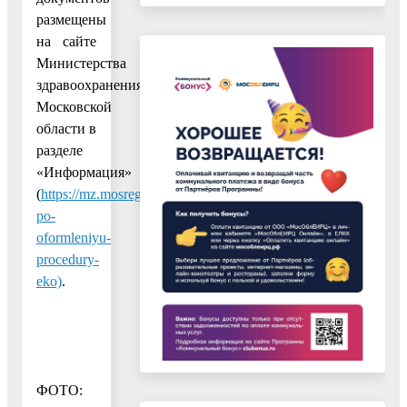
размещены
на сайте
Министерства
здравоохранения
Московской
области в
разделе
«Информация»
(
https://mz.mosreg.ru/dokumenty/informaciya/informaciya-
po-
oformleniyu-
procedury-
eko)
.
ФОТО: