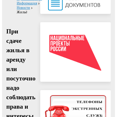
Информация
Новости
Жильё
При
сдаче
жилья в
аренду
или
посуточно
надо
соблюдать
права и
интересы