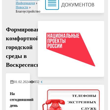
Информация
Новости
Благоустройство
Формирование
комфортной
городской
среды в
Воскресенске
01.02.2024
832
На
сегодняшний
день