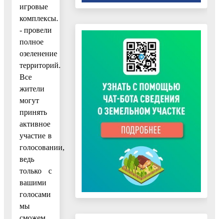
игровые
комплексы.
- провели
полное
озеленение
территорий.
Все
жители
могут
принять
активное
участие в
голосовании,
ведь
только с
вашими
голосами
мы
сможем