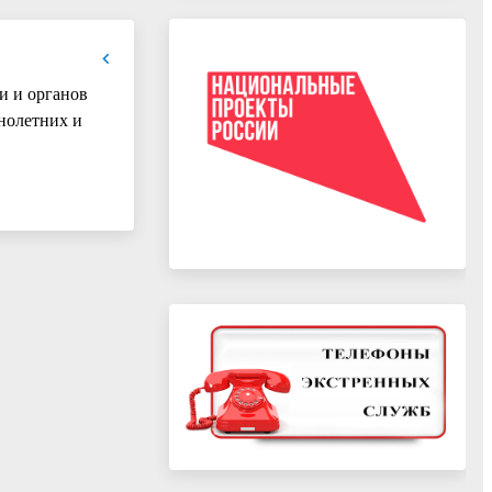
и и органов
нолетних и