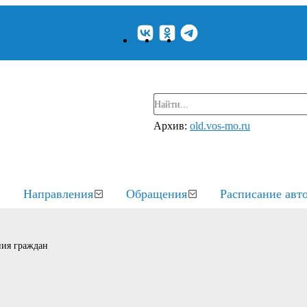
Архив:
old.vos-mo.ru
Направления
Обращения
Расписание авт
ия граждан