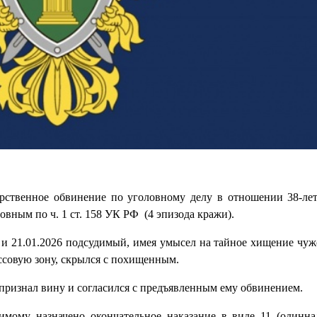
арственное обвинение по уголовному делу в отношении 38-ле
вным по ч. 1 ст. 158 УК РФ (4 эпизода кражи).
25 и 21.01.2026 подсудимый, имея умысел на тайное хищение чу
ассовую зону, скрылся с похищенным.
признал вину и согласился с предъявленным ему обвинением.
имому назначено окончательное наказание в виде 11 (одинна