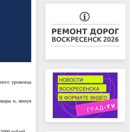
тнего уроженца
овары и, минуя
 5000 рублей.