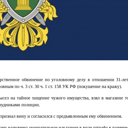
арственное обвинение по уголовному делу в отношении 31-ле
ным по ч. 3 ст. 30 ч. 1 ст. 158 УК РФ (покушение на кражу).
ысел на тайное хищение чужого имущества, взял в магазине т
трудниками полиции.
признал вину и согласился с предъявленным ему обвинением.
му назначено окончательное наказание в виде штрафа в размере