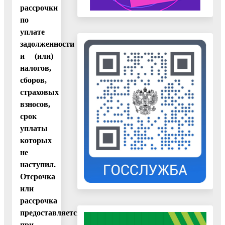
рассрочки
по
уплате
задолженности
и (или)
налогов,
сборов,
страховых
взносов,
срок
уплаты
которых
не
наступил.
Отсрочка
или
рассрочка
предоставляется
при