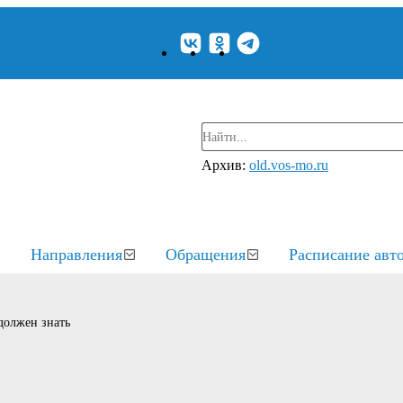
Архив:
old.vos-mo.ru
Направления
Обращения
Расписание авт
должен знать