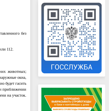
тавленного без
или 112.
шних животных;
 наружные окна,
но будет гасить
ри приближении
ени на участок.