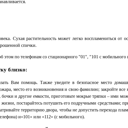
анавливается.
века. Сухая растительность может легко воспламениться от ос
брошенной спички.
б этом по телефонам со стационарного "01", "101 с мобильного 
ку близко:
казать Вам помощь. Также уведите в безопасное место дома
ожара, место его возникновения и свою фамилию; закройте все
 бочки и другие емкости, приготовьте мокрые тряпки – ими мож
й жизни, постарайтесь потушить его подручными средствами; п
атривайте территорию двора, чтобы не допустить перехода плам
елефона) и«101» или «112» (с мобильного).