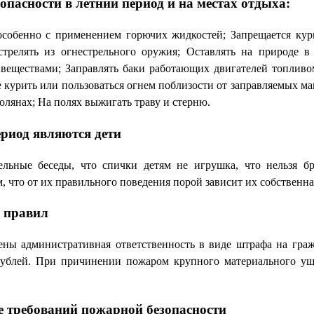
сности в летний период и на местах отдыха:
особенно с применением горючих жидкостей; Запрещается кур
стрелять из огнестрельного оружия; Оставлять на природе в
еществами; Заправлять баки работающих двигателей топливом
е курить или пользоваться огнем поблизости от заправляемых м
олянах; На полях выжигать траву и стерню.
иод являются дети
льные беседы, что спички детям не игрушка, что нельзя бр
, что от их правильного поведения порой зависит их собственна
 правил
ны административная ответственность в виде штрафа на граж
рублей. При причинении пожаром крупного материального ущ
 требований пожарной безопасности