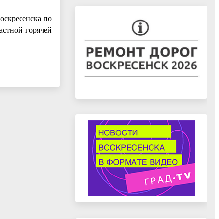
оскресенска по
ластной горячей