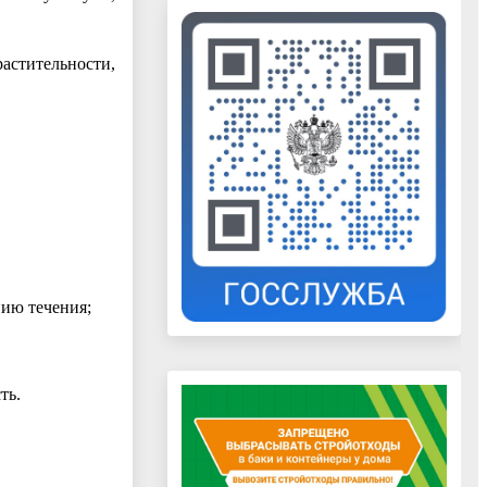
астительности,
нию течения;
ть.