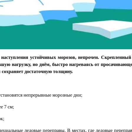
до наступления устойчивых морозов, непрочен. Скрепленны
шую нагрузку, но днём, быстро нагреваясь от просачивающе
я сохраняет достаточную толщину.
 установятся непрерывные морозные дни;
е 7 см;
к;
пециальные ледовые переправы. В местах, где ледовые перепра