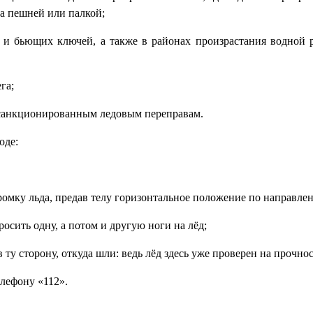
да пешней или палкой;
д и бьющих ключей, а также в районах произрастания водной р
га;
о санкционированным ледовым переправам.
оде:
 кромку льда, предав телу горизонтальное положение по направле
росить одну, а потом и другую ноги на лёд;
 ту сторону, откуда шли: ведь лёд здесь уже проверен на прочнос
лефону «112».