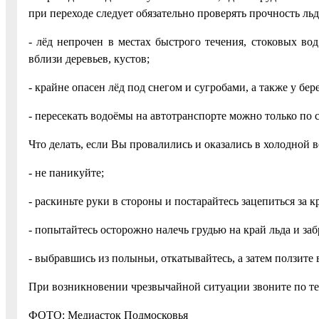
при переходе следует обязательно проверять прочность ль
- лёд непрочен в местах быстрого течения, стоковых во
вблизи деревьев, кустов;
- крайне опасен лёд под снегом и сугробами, а также у бере
- пересекать водоёмы на автотранспорте можно только п
Что делать, если Вы провалились и оказались в холодной в
- не паникуйте;
- раскиньте руки в стороны и постарайтесь зацепиться за
- попытайтесь осторожно налечь грудью на край льда и заб
- выбравшись из полыньи, откатывайтесь, а затем ползите в
При возникновении чрезвычайной ситуации звоните по те
ФОТО: Медиасток Подмосковья