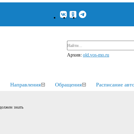
Архив:
old.vos-mo.ru
Направления
Обращения
Расписание авт
должен знать