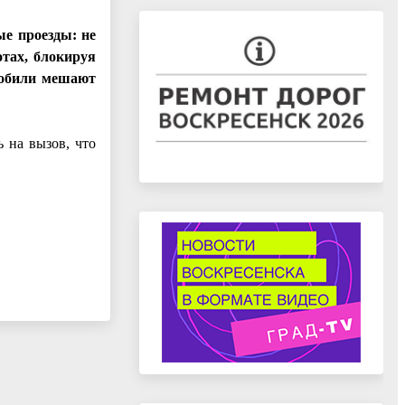
е проезды: не
отах, блокируя
мобили мешают
 на вызов, что